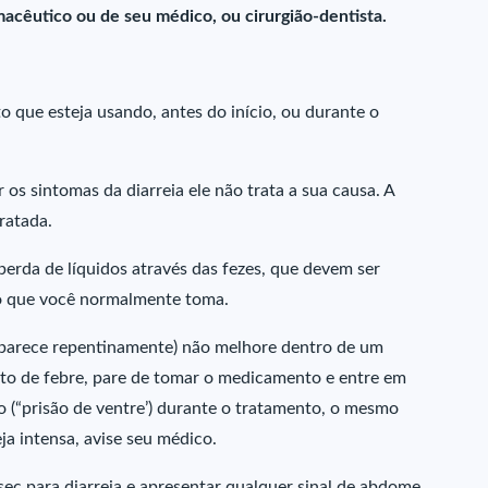
macêutico ou de seu médico, ou cirurgião-dentista.
que esteja usando, antes do início, ou durante o
s sintomas da diarreia ele não trata a sua causa. A
ratada.
erda de líquidos através das fezes, que devem ser
do que você normalmente toma.
 aparece repentinamente) não melhore dentro de um
nto de febre, pare de tomar o medicamento e entre em
 (“prisão de ventre’) durante o tratamento, o mesmo
eja intensa, avise seu médico.
ec para diarreia e apresentar qualquer sinal de abdome