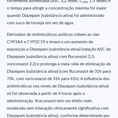
fortemente aumentada (ASC 3,2 vezes, C
1,5 vezes) e
máx
o tempo para atingir a concentração máxima foi maior
quando Diazepam (substância ativa) foi administrado
com suco de toranja em vez de água.
Derivados de antimicóticos azólicos inibem as vias
CYP3A4 e CYP2C19 e levam a um aumento da
exposição a Diazepam (substância ativa) (relação ASC de
Diazepam (substância ativa) com fluconazol 2,5;
voriconazol 2,2) e prolonga a meia-vida de eliminação de
Diazepam (substância ativa) (com fluconazol de 31h para
73h, com voriconazol de 31h para 61h). A influência dos
antimicóticos nos níveis de Diazepam (substância ativa)
só foi observada a partir de 4 horas após a
administração. Itraconazol tem um efeito mais
moderado sem interação clinicamente significativa com
Diazepam (substância ativa), conforme determinado por