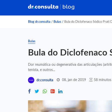
Blog dr.consulta
/
Bulas
/
Bula do Diclofenaco Sódico Prati 
Bulas
Bula do Diclofenaco 
Dor reumática ou degenerativa das articulações (artri
tenista, e outros...
08, jan de 2019
58 minutos 
dr.consulta