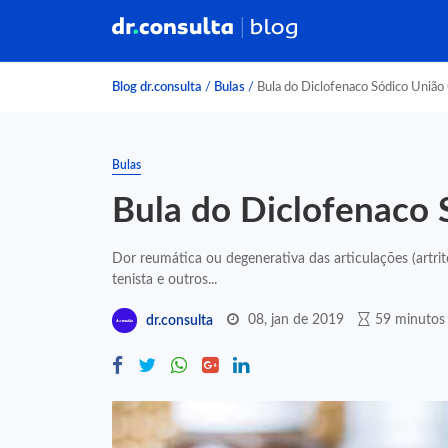
Blog dr.consulta
/
Bulas
/
Bula do Diclofenaco Sódico União
Bulas
Bula do Diclofenaco 
Dor reumática ou degenerativa das articulações (artri
tenista e outros...
08, jan de 2019
59 minutos 
dr.consulta