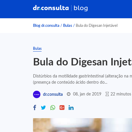
Blog dr.consulta
/
Bulas
/
Bula do Digesan Injetável
Bulas
Bula do Digesan Injet
Distúrbios da motilidade gastrintestinal (alteração n
(presença de conteúdo ácido dentro do...
08, jan de 2019
22 minutos 
dr.consulta