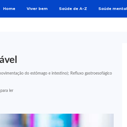
Home
Viver bem
Saúde de A-Z
Saúde menta
ável
a movimentação do estômago e intestino); Refluxo gastroesofágico
para ler