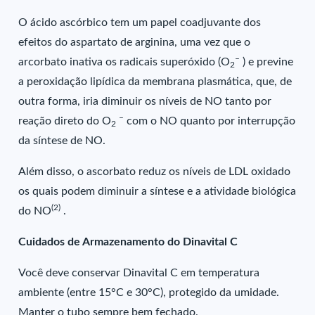
O ácido ascórbico tem um papel coadjuvante dos
efeitos do aspartato de arginina, uma vez que o
–
arcorbato inativa os radicais superóxido (O
) e previne
2
a peroxidação lipídica da membrana plasmática, que, de
outra forma, iria diminuir os níveis de NO tanto por
–
reação direto do O
com o NO quanto por interrupção
2
da síntese de NO.
Além disso, o ascorbato reduz os níveis de LDL oxidado
os quais podem diminuir a síntese e a atividade biológica
(2)
do NO
.
Cuidados de Armazenamento do Dinavital C
Você deve conservar Dinavital C em temperatura
ambiente (entre 15°C e 30°C), protegido da umidade.
Manter o tubo sempre bem fechado.