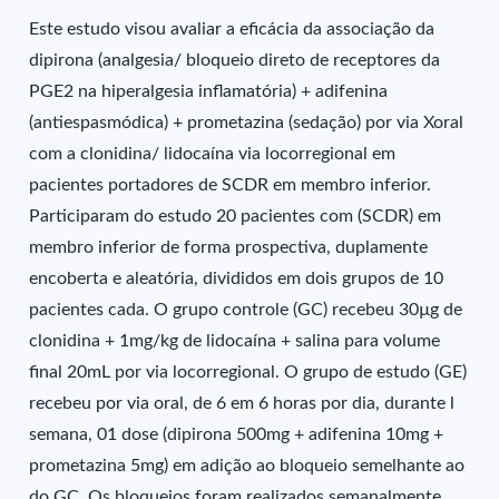
Este estudo visou avaliar a eficácia da associação da
dipirona (analgesia/ bloqueio direto de receptores da
PGE2 na hiperalgesia inflamatória) + adifenina
(antiespasmódica) + prometazina (sedação) por via Xoral
com a clonidina/ lidocaína via locorregional em
pacientes portadores de SCDR em membro inferior.
Participaram do estudo 20 pacientes com (SCDR) em
membro inferior de forma prospectiva, duplamente
encoberta e aleatória, divididos em dois grupos de 10
pacientes cada. O grupo controle (GC) recebeu 30µg de
clonidina + 1mg/kg de lidocaína + salina para volume
final 20mL por via locorregional. O grupo de estudo (GE)
recebeu por via oral, de 6 em 6 horas por dia, durante l
semana, 01 dose (dipirona 500mg + adifenina 10mg +
prometazina 5mg) em adição ao bloqueio semelhante ao
do GC. Os bloqueios foram realizados semanalmente,