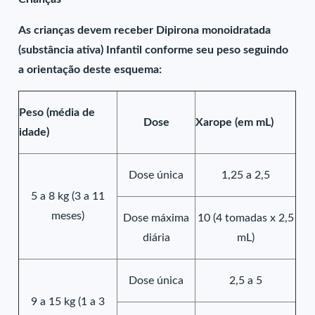
As crianças devem receber Dipirona monoidratada
(substância ativa) Infantil conforme seu peso seguindo
a orientação deste esquema:
Peso (média de
Dose
Xarope (em mL)
idade)
Dose única
1,25 a 2,5
5 a 8 kg (3 a 11
meses)
Dose máxima
10 (4 tomadas x 2,5
diária
mL)
Dose única
2,5 a 5
9 a 15 kg (1 a 3