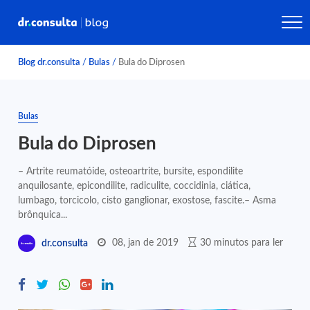
Blog dr.consulta
/
Bulas
/
Bula do Diprosen
Bulas
Bula do Diprosen
– Artrite reumatóide, osteoartrite, bursite, espondilite
anquilosante, epicondilite, radiculite, coccidinia, ciática,
lumbago, torcicolo, cisto ganglionar, exostose, fascite.– Asma
brônquica...
08, jan de 2019
30 minutos para ler
dr.consulta