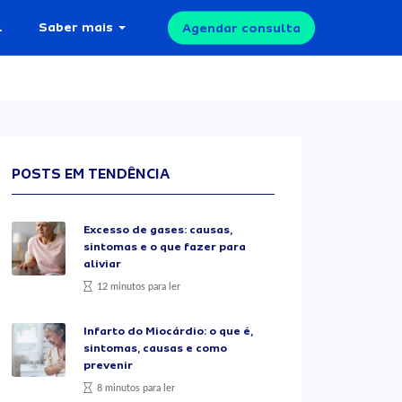
l
Saber mais
Agendar consulta
POSTS EM TENDÊNCIA
Excesso de gases: causas,
sintomas e o que fazer para
aliviar
12 minutos para ler
Infarto do Miocárdio: o que é,
sintomas, causas e como
prevenir
8 minutos para ler