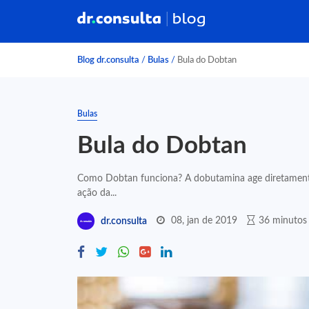
Blog dr.consulta
/
Bulas
/
Bula do Dobtan
Bulas
Bula do Dobtan
Como Dobtan funciona? A dobutamina age diretamente
ação da...
08, jan de 2019
36 minutos 
dr.consulta