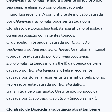
Chlamydia trachomatis
, embora o agente infeccioso não
seja sempre eliminado como observado pela
imunofluorescência. A conjuntivite de inclusão causada
por
Chlamydia trachomatis
pode ser tratada com
Cloridrato de Doxiciclina (substância ativa) oral isolada
ou em associação com agentes tópicos.
Orquiepididimite aguda, causada por
Chlamydia
trachomatis
ou
Neisseria gonorrhoeae
. Granuloma inguinal
(donovanose) causado por
Calymmatobacterium
granulomatis
; Estágios iniciais (I e II) da doença de Lyme
causado por
Borrelia burgdorferi
; Febre recorrente
causada por Borrelia recurrentis transmitida pelo piolho;
Febre recorrente causada por
Borrelia duttonii
transmitida pelo carrapato; Uretrite não gonocócica
causada por
Ureaplasma urealyticum
(micoplasma-T).
Cloridrato de Doxiciclina (substância ativa) também é