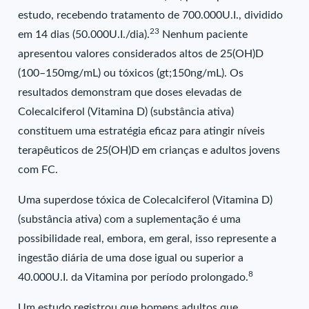
estudo, recebendo tratamento de 700.000U.I., dividido
23
em 14 dias (50.000U.I./dia).
Nenhum paciente
apresentou valores considerados altos de 25(OH)D
(100–150mg/mL) ou tóxicos (gt;150ng/mL). Os
resultados demonstram que doses elevadas de
Colecalciferol (Vitamina D) (substância ativa)
constituem uma estratégia eficaz para atingir níveis
terapêuticos de 25(OH)D em crianças e adultos jovens
com FC.
Uma superdose tóxica de Colecalciferol (Vitamina D)
(substância ativa) com a suplementação é uma
possibilidade real, embora, em geral, isso represente a
ingestão diária de uma dose igual ou superior a
8
40.000U.I. da Vitamina por período prolongado.
Um estudo registrou que homens adultos que