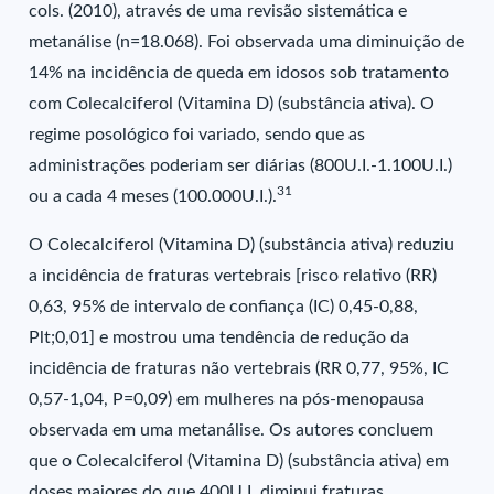
cols. (2010), através de uma revisão sistemática e
metanálise (n=18.068). Foi observada uma diminuição de
14% na incidência de queda em idosos sob tratamento
com Colecalciferol (Vitamina D) (substância ativa). O
regime posológico foi variado, sendo que as
administrações poderiam ser diárias (800U.I.-1.100U.I.)
31
ou a cada 4 meses (100.000U.I.).
O Colecalciferol (Vitamina D) (substância ativa) reduziu
a incidência de fraturas vertebrais [risco relativo (RR)
0,63, 95% de intervalo de confiança (IC) 0,45-0,88,
Plt;0,01] e mostrou uma tendência de redução da
incidência de fraturas não vertebrais (RR 0,77, 95%, IC
0,57-1,04, P=0,09) em mulheres na pós-menopausa
observada em uma metanálise. Os autores concluem
que o Colecalciferol (Vitamina D) (substância ativa) em
doses maiores do que 400U.I. diminui fraturas