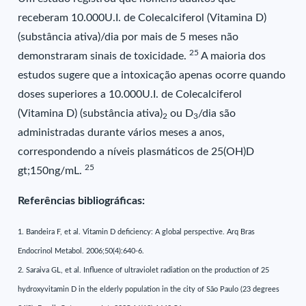
receberam 10.000U.I. de Colecalciferol (Vitamina D)
(substância ativa)/dia por mais de 5 meses não
25
demonstraram sinais de toxicidade.
A maioria dos
estudos sugere que a intoxicação apenas ocorre quando
doses superiores a 10.000U.I. de Colecalciferol
(Vitamina D) (substância ativa)
ou D
/dia são
2
3
administradas durante vários meses a anos,
correspondendo a níveis plasmáticos de 25(OH)D
25
gt;150ng/mL.
Referências bibliográficas:
1. Bandeira F, et al. Vitamin D deficiency: A global perspective. Arq Bras
Endocrinol Metabol. 2006;50(4):640-6.
2. Saraiva GL, et al. Influence of ultraviolet radiation on the production of 25
hydroxyvitamin D in the elderly population in the city of São Paulo (23 degrees