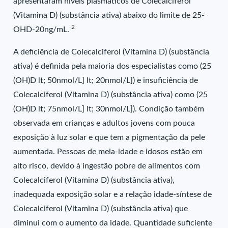
apresentaram níveis plasmáticos de Colecalciferol
(Vitamina D) (substância ativa) abaixo do limite de 25-
2
OHD-20ng/mL.
A deficiência de Colecalciferol (Vitamina D) (substância
ativa) é definida pela maioria dos especialistas como (25
(OH)D lt; 50nmol/L] lt; 20nmol/L]) e insuficiência de
Colecalciferol (Vitamina D) (substância ativa) como (25
(OH)D lt; 75nmol/L] lt; 30nmol/L]). Condição também
observada em crianças e adultos jovens com pouca
exposição à luz solar e que tem a pigmentação da pele
aumentada. Pessoas de meia-idade e idosos estão em
alto risco, devido à ingestão pobre de alimentos com
Colecalciferol (Vitamina D) (substância ativa),
inadequada exposição solar e a relação idade-síntese de
Colecalciferol (Vitamina D) (substância ativa) que
diminui com o aumento da idade. Quantidade suficiente