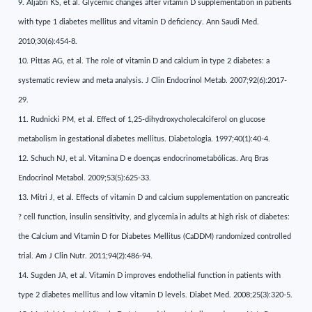
9. Aljabri KS, et al. Glycemic changes after vitamin D supplementation in patients
with type 1 diabetes mellitus and vitamin D deficiency. Ann Saudi Med.
2010;30(6):454-8.
10. Pittas AG, et al. The role of vitamin D and calcium in type 2 diabetes: a
systematic review and meta analysis. J Clin Endocrinol Metab. 2007;92(6):2017-
29.
11. Rudnicki PM, et al. Effect of 1,25-dihydroxycholecalciferol on glucose
metabolism in gestational diabetes mellitus. Diabetologia. 1997;40(1):40-4.
12. Schuch NJ, et al. Vitamina D e doenças endocrinometabólicas. Arq Bras
Endocrinol Metabol. 2009;53(5):625-33.
13. Mitri J, et al. Effects of vitamin D and calcium supplementation on pancreatic
? cell function, insulin sensitivity, and glycemia in adults at high risk of diabetes:
the Calcium and Vitamin D for Diabetes Mellitus (CaDDM) randomized controlled
trial. Am J Clin Nutr. 2011;94(2):486-94.
14. Sugden JA, et al. Vitamin D improves endothelial function in patients with
type 2 diabetes mellitus and low vitamin D levels. Diabet Med. 2008;25(3):320-5.