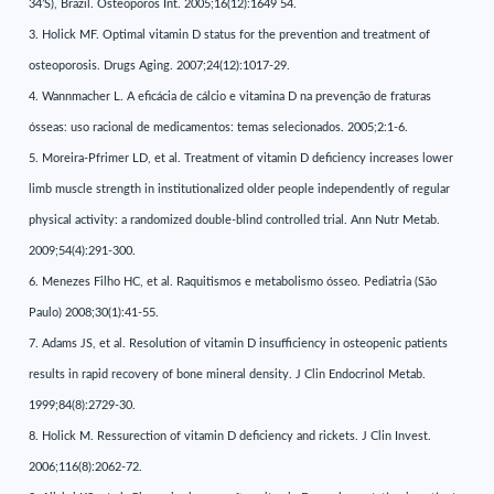
34’S), Brazil. Osteoporos Int. 2005;16(12):1649 54.
3. Holick MF. Optimal vitamin D status for the prevention and treatment of
osteoporosis. Drugs Aging. 2007;24(12):1017-29.
4. Wannmacher L. A eficácia de cálcio e vitamina D na prevenção de fraturas
ósseas: uso racional de medicamentos: temas selecionados. 2005;2:1-6.
5. Moreira-Pfrimer LD, et al. Treatment of vitamin D deficiency increases lower
limb muscle strength in institutionalized older people independently of regular
physical activity: a randomized double-blind controlled trial. Ann Nutr Metab.
2009;54(4):291-300.
6. Menezes Filho HC, et al. Raquitismos e metabolismo ósseo. Pediatria (São
Paulo) 2008;30(1):41-55.
7. Adams JS, et al. Resolution of vitamin D insufficiency in osteopenic patients
results in rapid recovery of bone mineral density. J Clin Endocrinol Metab.
1999;84(8):2729-30.
8. Holick M. Ressurection of vitamin D deficiency and rickets. J Clin Invest.
2006;116(8):2062-72.