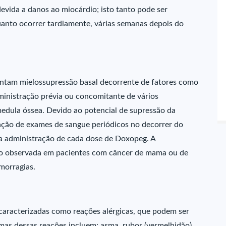
devida a danos ao miocárdio; isto tanto pode ser
anto ocorrer tardiamente, várias semanas depois do
ntam mielossupressão basal decorrente de fatores como
inistração prévia ou concomitante de vários
ula óssea. Devido ao potencial de supressão da
ação de exames de sangue periódicos no decorrer do
a administração de cada dose de Doxopeg. A
ão observada em pacientes com câncer de mama ou de
morragias.
 caracterizadas como reações alérgicas, que podem ser
omas dessas reações incluem: asma, rubor (vermelhidão),