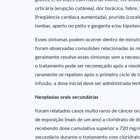
urticária (erupção cutânea), dor torácica, febre,
(freqüência cardíaca aumentada), prurido (coceira
lombar, aperto no peito e garganta e/ou hipotens
Esses sintomas podem ocorrer dentro de minuto
foram observadas convulsões relacionadas às r
geralmente resolve esses sintomas sem a necessi
o tratamento pode ser recomeçado após a resol
raramente se repetem após o primeiro ciclo de t
infusão, a dose inicial deve ser administrada le
Neoplasias orais secundárias
Foram relatados casos muito raros de câncer or
de exposição (mais de um ano) a cloridrato de 
recebendo dose cumulativa superior a 720 mg/
secundário durante o tratamento com cloridrato