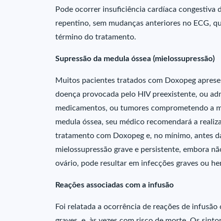
Pode ocorrer insuficiência cardíaca congestiva 
repentino, sem mudanças anteriores no ECG, qu
término do tratamento.
Supressão da medula óssea (mielossupressão)
Muitos pacientes tratados com Doxopeg aprese
doença provocada pelo HIV preexistente, ou adm
medicamentos, ou tumores comprometendo a med
medula óssea, seu médico recomendará a realiz
tratamento com Doxopeg e, no mínimo, antes d
mielossupressão grave e persistente, embora n
ovário, pode resultar em infecções graves ou he
Reações associadas com a infusão
Foi relatada a ocorrência de reações de infusão
graves, e, às vezes com risco de morte. Os sint