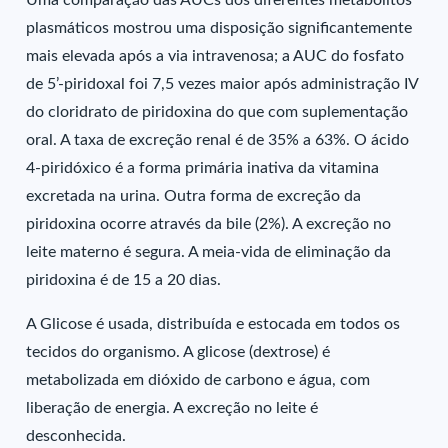
Uma comparação das AUCs dos diferentes metabólitos
plasmáticos mostrou uma disposição significantemente
mais elevada após a via intravenosa; a AUC do fosfato
de 5’-piridoxal foi 7,5 vezes maior após administração IV
do cloridrato de piridoxina do que com suplementação
oral. A taxa de excreção renal é de 35% a 63%. O ácido
4-piridóxico é a forma primária inativa da vitamina
excretada na urina. Outra forma de excreção da
piridoxina ocorre através da bile (2%). A excreção no
leite materno é segura. A meia-vida de eliminação da
piridoxina é de 15 a 20 dias.
A Glicose é usada, distribuída e estocada em todos os
tecidos do organismo. A glicose (dextrose) é
metabolizada em dióxido de carbono e água, com
liberação de energia. A excreção no leite é
desconhecida.