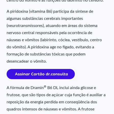
centro do vômito e as funções do labirinto no cérebro.
A piridoxina (vitamina B6) participa da síntese de
algumas substâncias cerebrais importantes
(neurotransmissores), atuando em áreas do sistema
nervoso central responsáveis pela ocorrência de
náuseas e vômitos (labirinto, cóclea, vestíbulo, centro
do vômito). A piridoxina age no fígado, evitando a
formação de substâncias tóxicas que podem
desencadear o vômito.
®
A fórmula de Dramin
B6 DL inclui ainda glicose e
frutose, que são tipos de açúcar cuja função é auxiliar a
reposição da energia perdida em conseqüência dos
quadros intensos de náuseas e vômitos. A frutose