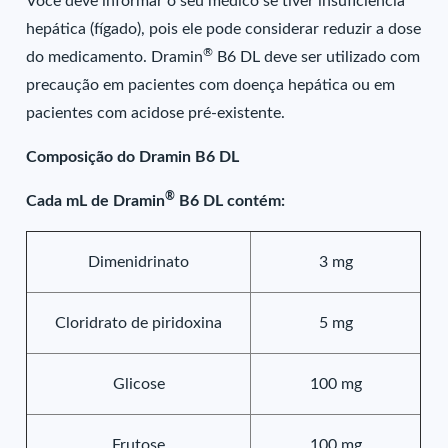
Você deve informar o seu médico se tiver insuficiência
hepática (fígado), pois ele pode considerar reduzir a dose
®
do medicamento. Dramin
B6 DL deve ser utilizado com
precaução em pacientes com doença hepática ou em
pacientes com acidose pré-existente.
Composição do Dramin B6 DL
®
Cada mL de Dramin
B6 DL contém:
Dimenidrinato
3 mg
Cloridrato de piridoxina
5 mg
Glicose
100 mg
Frutose
100 mg