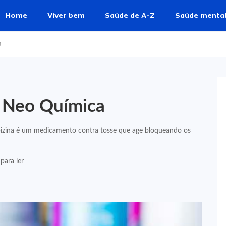
Home
Viver bem
Saúde de A-Z
Saúde menta
a
a Neo Química
izina é um medicamento contra tosse que age bloqueando os
para ler