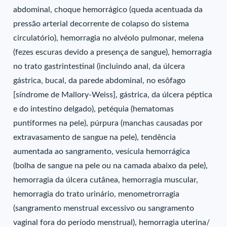
abdominal, choque hemorrágico (queda acentuada da
pressão arterial decorrente de colapso do sistema
circulatório), hemorragia no alvéolo pulmonar, melena
(fezes escuras devido a presença de sangue), hemorragia
no trato gastrintestinal (incluindo anal, da úlcera
gástrica, bucal, da parede abdominal, no esôfago
[síndrome de Mallory-Weiss], gástrica, da úlcera péptica
e do intestino delgado), petéquia (hematomas
puntiformes na pele), púrpura (manchas causadas por
extravasamento de sangue na pele), tendência
aumentada ao sangramento, vesícula hemorrágica
(bolha de sangue na pele ou na camada abaixo da pele),
hemorragia da úlcera cutânea, hemorragia muscular,
hemorragia do trato urinário, menometrorragia
(sangramento menstrual excessivo ou sangramento
vaginal fora do período menstrual), hemorragia uterina/