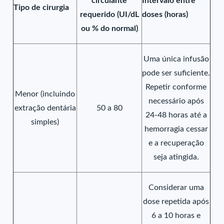
circulante
Intervalo entre
Tipo de cirurgia
requerido (UI/dL
doses (horas)
ou % do normal)
Uma única infusão
pode ser suficiente.
Repetir conforme
Menor (incluindo
necessário após
extração dentária
50 a 80
24-48 horas até a
simples)
hemorragia cessar
e a recuperação
seja atingida.
Considerar uma
dose repetida após
6 a 10 horas e