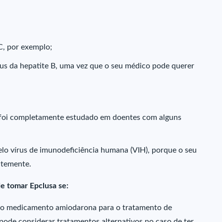
C, por exemplo;
rus da hepatite B, uma vez que o seu médico pode querer
 foi completamente estudado em doentes com alguns
elo vírus de imunodeficiência humana (VIH), porque o seu
ntemente.
e tomar Epclusa se:
 o medicamento amiodarona para o tratamento de
 pode considerar tratamentos alternativos no caso de ter