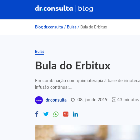
Blog dr.consulta
/
Bulas
/
Bula do Erbitux
Bulas
Bula do Erbitux
Em combinação com quimioterapia à base de irinotecano
infusão contínua;...
08, jan de 2019
43 minutos 
dr.consulta