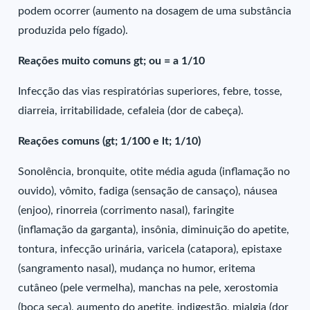
podem ocorrer (aumento na dosagem de uma substância
produzida pelo fígado).
Reações muito comuns gt; ou = a 1/10
Infecção das vias respiratórias superiores, febre, tosse,
diarreia, irritabilidade, cefaleia (dor de cabeça).
Reações comuns (gt; 1/100 e lt; 1/10)
Sonolência, bronquite, otite média aguda (inflamação no
ouvido), vômito, fadiga (sensação de cansaço), náusea
(enjoo), rinorreia (corrimento nasal), faringite
(inflamação da garganta), insônia, diminuição do apetite,
tontura, infecção urinária, varicela (catapora), epistaxe
(sangramento nasal), mudança no humor, eritema
cutâneo (pele vermelha), manchas na pele, xerostomia
(boca seca), aumento do apetite, indigestão, mialgia (dor