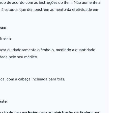
lizado de acordo com as instruções do item. Não aumente a
o há estudos que demonstrem aumento da efetividade em
asco
frasco.
 Puxar cuidadosamente o êmbolo, medindo a quantidade
dada pelo seu médico.
ca, com a cabeça inclinada para trás.
ente.
 são de uso exclusivo para administração de Esalerg por