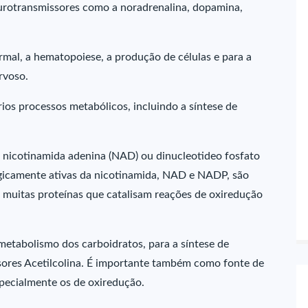
urotransmissores como a noradrenalina, dopamina,
rmal, a hematopoiese, a produção de células e para a
rvoso.
ios processos metabólicos, incluindo a síntese de
 nicotinamida adenina (NAD) ou dinucleotideo fosfato
ogicamente ativas da nicotinamida, NAD e NADP, são
muitas proteínas que catalisam reações de oxiredução
metabolismo dos carboidratos, para a síntese de
sores Acetilcolina. É importante também como fonte de
specialmente os de oxiredução.