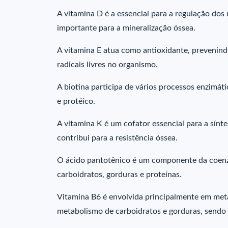
A vitamina D é a essencial para a regulação dos 
importante para a mineralização óssea.
A vitamina E atua como antioxidante, prevenin
radicais livres no organismo.
A biotina participa de vários processos enzimáti
e protéico.
A vitamina K é um cofator essencial para a sín
contribui para a resistência óssea.
O ácido pantotênico é um componente da coenzi
carboidratos, gorduras e proteínas.
Vitamina B6 é envolvida principalmente em me
metabolismo de carboidratos e gorduras, send