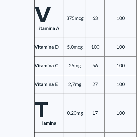
V
375mcg
63
100
itamina A
Vitamina D
5,0mcg
100
100
Vitamina C
25mg
56
100
Vitamina E
2,7mg
27
100
T
0,20mg
17
100
iamina