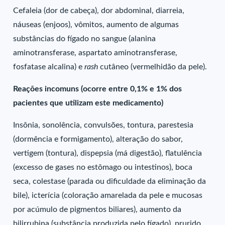
Cefaleia (dor de cabeça), dor abdominal, diarreia,
náuseas (enjoos), vômitos, aumento de algumas
substâncias do fígado no sangue (alanina
aminotransferase, aspartato aminotransferase,
fosfatase alcalina) e
rash
cutâneo (vermelhidão da pele).
Reações incomuns (ocorre entre 0,1% e 1% dos
pacientes que utilizam este medicamento)
Insônia, sonolência, convulsões, tontura, parestesia
(dormência e formigamento), alteração do sabor,
vertigem (tontura), dispepsia (má digestão), flatulência
(excesso de gases no estômago ou intestinos), boca
seca, colestase (parada ou dificuldade da eliminação da
bile), icterícia (coloração amarelada da pele e mucosas
por acúmulo de pigmentos biliares), aumento da
bilirrubina (substância produzida pelo fígado), prurido