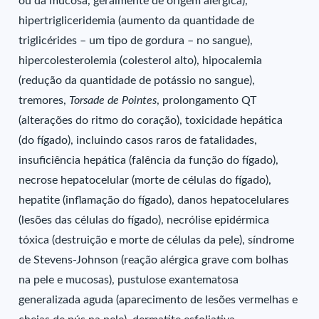
ou da mucosa, geralmente de origem alérgica),
hipertrigliceridemia (aumento da quantidade de
triglicérides – um tipo de gordura – no sangue),
hipercolesterolemia (colesterol alto), hipocalemia
(redução da quantidade de potássio no sangue),
tremores,
Torsade de Pointes
, prolongamento QT
(alterações do ritmo do coração), toxicidade hepática
(do fígado), incluindo casos raros de fatalidades,
insuficiência hepática (falência da função do fígado),
necrose hepatocelular (morte de células do fígado),
hepatite (inflamação do fígado), danos hepatocelulares
(lesões das células do fígado), necrólise epidérmica
tóxica (destruição e morte de células da pele), síndrome
de Stevens-Johnson (reação alérgica grave com bolhas
na pele e mucosas), pustulose exantematosa
generalizada aguda (aparecimento de lesões vermelhas e