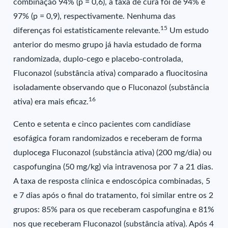
combinação 94% (p = 0,6), a taxa de cura foi de 94% e
97% (p = 0,9), respectivamente. Nenhuma das
15
diferenças foi estatisticamente relevante.
Um estudo
anterior do mesmo grupo já havia estudado de forma
randomizada, duplo-cego e placebo-controlada,
Fluconazol (substância ativa) comparado a fluocitosina
isoladamente observando que o Fluconazol (substância
16
ativa) era mais eficaz.
Cento e setenta e cinco pacientes com candidíase
esofágica foram randomizados e receberam de forma
duplocega Fluconazol (substância ativa) (200 mg/dia) ou
caspofungina (50 mg/kg) via intravenosa por 7 a 21 dias.
A taxa de resposta clínica e endoscópica combinadas, 5
e 7 dias após o final do tratamento, foi similar entre os 2
grupos: 85% para os que receberam caspofungina e 81%
nos que receberam Fluconazol (substância ativa). Após 4