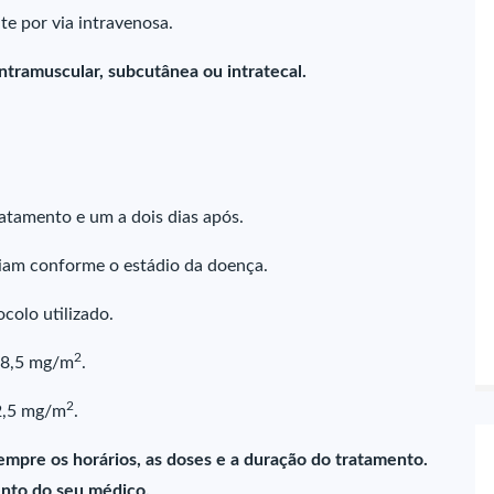
e por via intravenosa.
intramuscular, subcutânea ou intratecal.
ratamento e um a dois dias após.
riam conforme o estádio da doença.
colo utilizado.
2
 18,5 mg/m
.
2
12,5 mg/m
.
empre os horários, as doses e a duração do tratamento.
nto do seu médico.