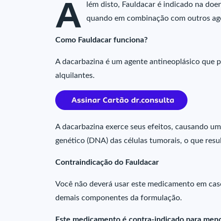
A
lém disto, Fauldacar é indicado na do
quando em combinação com outros age
Como Fauldacar funciona?
A dacarbazina é um agente antineoplásico que 
alquilantes.
A dacarbazina exerce seus efeitos, causando u
genético (DNA) das células tumorais, o que resu
Contraindicação do Fauldacar
Você não deverá usar este medicamento em caso
demais componentes da formulação.
Este medicamento é contra-indicado para meno