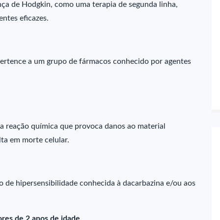
ença de Hodgkin, como uma terapia de segunda linha,
ntes eficazes.
pertence a um grupo de fármacos conhecido por agentes
ma reação química que provoca danos ao material
lta em morte celular.
 de hipersensibilidade conhecida à dacarbazina e/ou aos
res de 2 anos de idade.