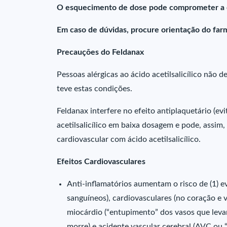
O esquecimento de dose pode comprometer a e
Em caso de dúvidas, procure orientação do farm
Precauções do Feldanax
Pessoas alérgicas ao ácido acetilsalicílico não
teve estas condições.
Feldanax interfere no efeito antiplaquetário (ev
acetilsalicílico em baixa dosagem e pode, assim,
cardiovascular com ácido acetilsalicílico.
Efeitos Cardiovasculares
Anti-inflamatórios aumentam o risco de (1) 
sanguíneos), cardiovasculares (no coração e 
miocárdio (“entupimento” dos vasos que lev
morre) e acidente vascular cerebral (AVC ou “