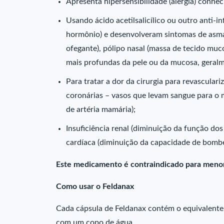
Apresenta hipersensibilidade (alergia) conh
Usando ácido acetilsalicílico ou outro anti-
hormônio) e desenvolveram sintomas de asma (
ofegante), pólipo nasal (massa de tecido muc
mais profundas da pele ou da mucosa, geralmen
Para tratar a dor da cirurgia para revascular
coronárias – vasos que levam sangue para o 
de artéria mamária);
Insuficiência renal (diminuição da função dos
cardíaca (diminuição da capacidade de bomb
Este medicamento é contraindicado para menor
Como usar o Feldanax
Cada cápsula de Feldanax contém o equivalente 
com um copo de água.