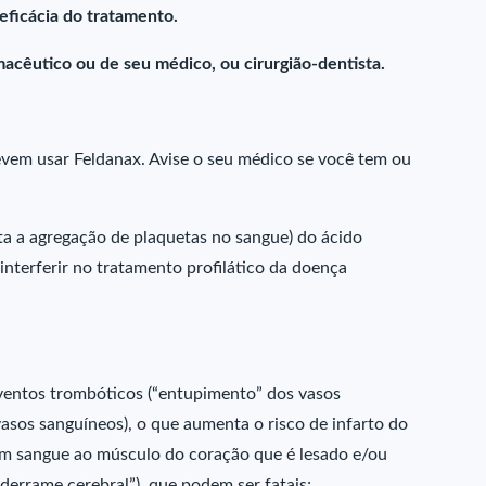
ficácia do tratamento.
acêutico ou de seu médico, ou cirurgião-dentista.
 devem usar Feldanax. Avise o seu médico se você tem ou
ita a agregação de plaquetas no sangue) do ácido
 interferir no tratamento profilático da doença
eventos trombóticos (“entupimento” dos vasos
vasos sanguíneos), o que aumenta o risco de infarto do
am sangue ao músculo do coração que é lesado e/ou
derrame cerebral”), que podem ser fatais;