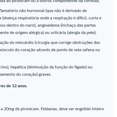
ecida ao piroxicam ou a outros componentes da fórmula;
inflamatório não hormonal (que não é derivado de
doença respiratória onde a respiração é difícil, curta e
oso dentro do nariz), angioedema (inchaço das partes
te de origem alérgica) ou urticária (alergia da pele);
ização do miocárdio (cirurgia que corrige obstruções das
músculo do coração-através de ponte de veia safena ou
 rins), hepática (diminuição da função do fígado) ou
eamento do coração) graves.
es de 12 anos.
a 20mg de piroxicam. Feldanax, deve ser engolido inteiro