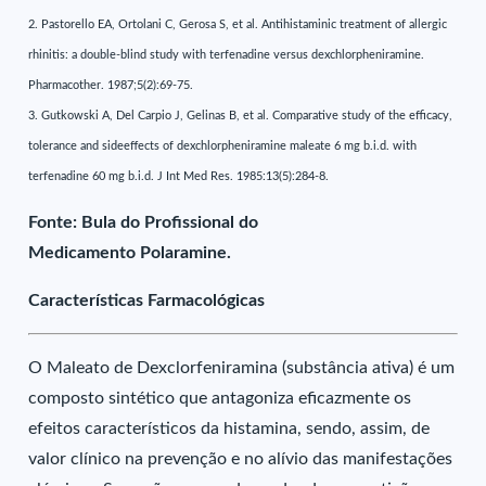
2. Pastorello EA, Ortolani C, Gerosa S, et al. Antihistaminic treatment of allergic
rhinitis: a double-blind study with terfenadine versus dexchlorpheniramine.
Pharmacother. 1987;5(2):69-75.
3. Gutkowski A, Del Carpio J, Gelinas B, et al. Comparative study of the efficacy,
tolerance and sideeffects of dexchlorpheniramine maleate 6 mg b.i.d. with
terfenadine 60 mg b.i.d. J Int Med Res. 1985:13(5):284-8.
Fonte: Bula do Profissional do
Medicamento Polaramine.
Características Farmacológicas
O Maleato de Dexclorfeniramina (substância ativa) é um
composto sintético que antagoniza eficazmente os
efeitos característicos da histamina, sendo, assim, de
valor clínico na prevenção e no alívio das manifestações