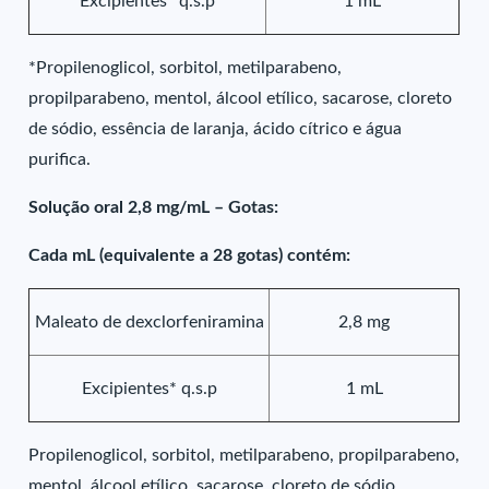
Excipientes* q.s.p
1 mL
*Propilenoglicol, sorbitol, metilparabeno,
propilparabeno, mentol, álcool etílico, sacarose, cloreto
de sódio, essência de laranja, ácido cítrico e água
purifica.
Solução oral 2,8 mg/mL – Gotas:
Cada mL (equivalente a 28 gotas) contém:
Maleato de dexclorfeniramina
2,8 mg
Excipientes* q.s.p
1 mL
Propilenoglicol, sorbitol, metilparabeno, propilparabeno,
mentol, álcool etílico, sacarose, cloreto de sódio,