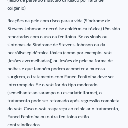
(lesão de parte do músculo cardíaco por falta de
oxigênio).
Reações na pele com risco para a vida (Síndrome de
Stevens-Johnson e necrólise epidérmica tóxica) têm sido
reportadas com o uso da fenitoína. Se os sinais ou
sintomas da Síndrome de Stevens-Johnson ou da
necrólise epidérmica tóxica (como por exemplo:
rash
[lesões avermelhadas]) ou lesões de pele na forma de
bolhas e que também podem acometer a mucosa
surgirem, o tratamento com Funed Fenitoína deve ser
interrompido. Se o
rash
for do tipo moderado
(semelhante ao sarampo ou escarlatiniforme), o
tratamento pode ser retomado após regressão completa
do
rash.
Caso o
rash
reapareça ao reiniciar o tratamento,
Funed Fenitoína ou outra fenitoína estão
contraindicados.