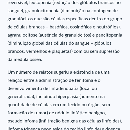
reversível, leucopenia (redução dos glóbulos brancos no
sangue), granulocitopenia (diminuição na contagem de
granulócitos que são células específicas dentro do grupo
de células brancas – basófilos, eosinófilos e neutrófilos),
agranulocitose (ausência de granulócitos) e pancitopenia
(diminuição global das células do sangue – glóbulos
brancos, vermelhos e plaquetas) com ou sem supressão
da medula óssea.
Um número de relatos sugeriu a existência de uma
relação entre a administração de fenitoína e o
desenvolvimento de linfadenopatia (local ou
generalizada), incluindo hiperplasia (aumento na
quantidade de células em um tecido ou órgão, sem
formação de tumor) de nódulo linfático benigno,
pseudolinfoma (infiltração benigna das células linfoides),
linfoma (doença neoplásica do tecido linfoide) e doença