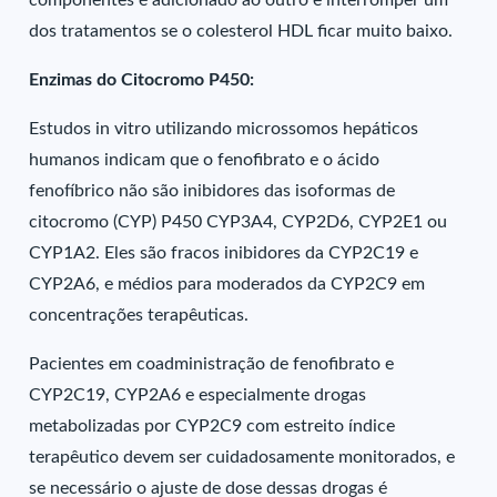
componentes é adicionado ao outro e interromper um
dos tratamentos se o colesterol HDL ficar muito baixo.
Enzimas do Citocromo P450:
Estudos in vitro utilizando microssomos hepáticos
humanos indicam que o fenofibrato e o ácido
fenofíbrico não são inibidores das isoformas de
citocromo (CYP) P450 CYP3A4, CYP2D6, CYP2E1 ou
CYP1A2. Eles são fracos inibidores da CYP2C19 e
CYP2A6, e médios para moderados da CYP2C9 em
concentrações terapêuticas.
Pacientes em coadministração de fenofibrato e
CYP2C19, CYP2A6 e especialmente drogas
metabolizadas por CYP2C9 com estreito índice
terapêutico devem ser cuidadosamente monitorados, e
se necessário o ajuste de dose dessas drogas é