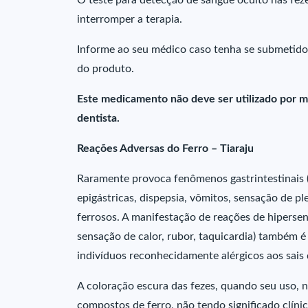
O teste para detecção de sangue oculto nas feze
interromper a terapia.
Informe ao seu médico caso tenha se submetido 
do produto.
Este medicamento não deve ser utilizado por m
dentista.
Reações Adversas do Ferro – Tiaraju
Raramente provoca fenômenos gastrintestinais (
epigástricas, dispepsia, vômitos, sensação de 
ferrosos. A manifestação de reações de hipersens
sensação de calor, rubor, taquicardia) também 
indivíduos reconhecidamente alérgicos aos sais 
A coloração escura das fezes, quando seu uso, nã
compostos de ferro, não tendo significado clínic