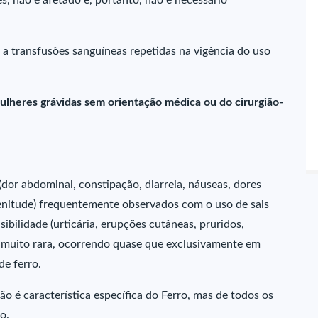
s, não é afetado e, portanto, não é necessário
a transfusões sanguíneas repetidas na vigência do uso
ulheres grávidas sem orientação médica ou do cirurgião-
dor abdominal, constipação, diarreia, náuseas, dores
plenitude) frequentemente observados com o uso de sais
ibilidade (urticária, erupções cutâneas, pruridos,
é muito rara, ocorrendo quase que exclusivamente em
de ferro.
o é característica específica do Ferro, mas de todos os
o.