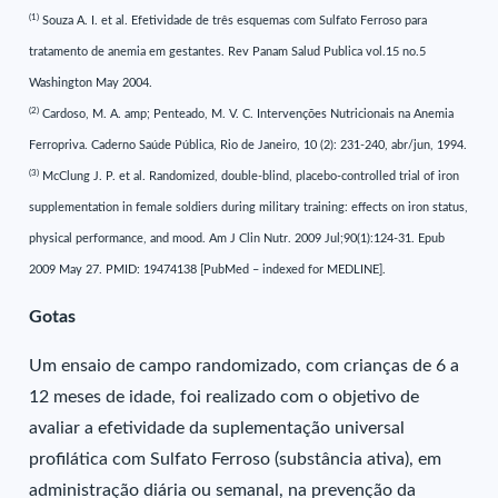
(1)
Souza A. I. et al. Efetividade de três esquemas com Sulfato Ferroso para
tratamento de anemia em gestantes. Rev Panam Salud Publica vol.15 no.5
Washington May 2004.
(2)
Cardoso, M. A. amp; Penteado, M. V. C. Intervenções Nutricionais na Anemia
Ferropriva. Caderno Saúde Pública, Rio de Janeiro, 10 (2): 231-240, abr/jun, 1994.
(3)
McClung J. P. et al. Randomized, double-blind, placebo-controlled trial of iron
supplementation in female soldiers during military training: effects on iron status,
physical performance, and mood. Am J Clin Nutr. 2009 Jul;90(1):124-31. Epub
2009 May 27. PMID: 19474138 [PubMed – indexed for MEDLINE].
Gotas
Um ensaio de campo randomizado, com crianças de 6 a
12 meses de idade, foi realizado com o objetivo de
avaliar a efetividade da suplementação universal
profilática com Sulfato Ferroso (substância ativa), em
administração diária ou semanal, na prevenção da