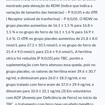
mostrado pela elevação do RDW (índice que indica a
variação de tamanho das hemácias) – P lt;0,05 e do sTfR
( Receptor solúvel de tranferrina) – P lt;0,05. O RDW no
grupo placebo aumentou de 16.1 ± 1.5 % para 16.8 ±
1.5 % e no grupo do ferro de 16.1 ± 1.6 % para 16.9 ±
1.6 %. O sTfR no grupo placebo aumentou de 21.8 ± 8.0
nmol/L para 27.2 ± 10.5 nmol/L e no grupo do ferro de
21.4 ± 9.0 nmol/L para 23.6 ± 9.6 nmol/L. A ferritina
sérica foi reduzida (P lt;0,05) pós-TBC, porém a
suplementação com ferro atenuou essa queda, pois no
grupo placebo, os valores de ferritina eram 39.6 ± 30.7
ng/mL e diminuiram para 26.0 ± 18.3 ng/mL e no
grupo tratado com ferro eram de 37.0 ± 29.4 ng/mL e
dimuiram para 32.0 ± 22.1 ng/mL.(3) Em voluntários
com ADF (Anemia por Deficiência de Ferro) no início da
TBC, o tratamento com ferro teve um efeito benéfico,