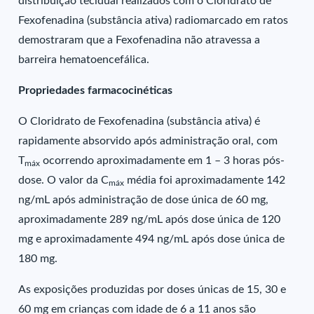
distribuição tecidual realizados com o Cloridrato de
Fexofenadina (substância ativa) radiomarcado em ratos
demostraram que a Fexofenadina não atravessa a
barreira hematoencefálica.
Propriedades farmacocinéticas
O Cloridrato de Fexofenadina (substância ativa) é
rapidamente absorvido após administração oral, com
T
ocorrendo aproximadamente em 1 – 3 horas pós-
máx
dose. O valor da C
média foi aproximadamente 142
máx
ng/mL após administração de dose única de 60 mg,
aproximadamente 289 ng/mL após dose única de 120
mg e aproximadamente 494 ng/mL após dose única de
180 mg.
As exposições produzidas por doses únicas de 15, 30 e
60 mg em crianças com idade de 6 a 11 anos são