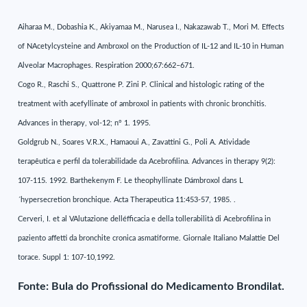
Aiharaa M., Dobashia K., Akiyamaa M., Narusea I., Nakazawab T., Mori M. Effects
of NAcetylcysteine and Ambroxol on the Production of IL-12 and IL-10 in Human
Alveolar Macrophages. Respiration 2000;67:662–671.
Cogo R., Raschi S., Quattrone P. Zini P. Clinical and histologic rating of the
treatment with acefyllinate of ambroxol in patients with chronic bronchitis.
Advances in therapy, vol-12; n° 1. 1995.
Goldgrub N., Soares V.R.X., Hamaoui A., Zavattini G., Poli A. Atividade
terapêutica e perfil da tolerabilidade da Acebrofilina. Advances in therapy 9(2):
107-115. 1992. Barthekenym F. Le theophyllinate Dámbroxol dans L
´hypersecretion bronchique. Acta Therapeutica 11:453-57, 1985. .
Cerveri, I. et al VAlutazione delléfficacia e della tollerabilità di Acebrofilina in
paziento affetti da bronchite cronica asmatiforme. Giornale Italiano Malattie Del
torace. Suppl 1: 107-10,1992.
Fonte: Bula do Profissional do Medicamento Brondilat.