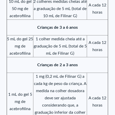
10 mL do gel
2 colheres medidas cheias até
A cada 12
50 mg de
a graduação de 5 mL (total de
horas
acebrofilina
10 mL de Filinar G)
Crianças de 3 a 6 anos
5 mL do gel 25
1 colher medida cheia até a
A cada 12
mg de
graduação de 5 mL (total de 5
horas
acebrofilina
mL de Filinar G)
Crianças de 2 a 3 anos
1 mg (0,2 mL de Filinar G) a
cada kg de peso da criança. A
medida na colher dosadora
1 mL do gel 5
deve ser ajustada
A cada 12
mg de
considerando que, a
horas
acebrofilina
graduação inferior da colher