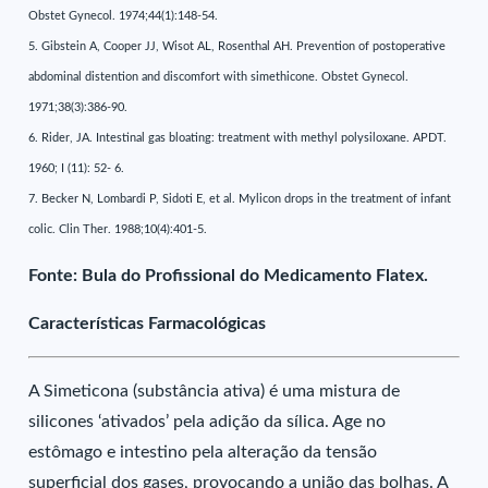
Obstet Gynecol. 1974;44(1):148-54.
5. Gibstein A, Cooper JJ, Wisot AL, Rosenthal AH. Prevention of postoperative
abdominal distention and discomfort with simethicone. Obstet Gynecol.
1971;38(3):386-90.
6. Rider, JA. Intestinal gas bloating: treatment with methyl polysiloxane. APDT.
1960; I (11): 52- 6.
7. Becker N, Lombardi P, Sidoti E, et al. Mylicon drops in the treatment of infant
colic. Clin Ther. 1988;10(4):401-5.
Fonte: Bula do Profissional do Medicamento Flatex.
Características Farmacológicas
A Simeticona (substância ativa) é uma mistura de
silicones ‘ativados’ pela adição da sílica. Age no
estômago e intestino pela alteração da tensão
superficial dos gases, provocando a união das bolhas. A