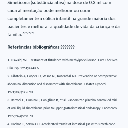
Simeticona (substância ativa) na dose de 0,3 ml com
cada alimentação pode melhorar ou curar
completamente a cólica infantil na grande maioria dos
pacientes e melhorar a qualidade de vida da criança e da
7???????
família.
Referências bibliográficas:???????
1. Oswald, WJ. Treatment of flatulence with methylpolysiloxane. Curr Ther Res
Clin Exp. 1961;3:443-6.
2. Gibstein A, Cooper JJ, Wisot AL, Rosenthal AH. Prevention of postoperative
abdominal distention and discomfort with simethicone. Obstet Gynecol.
1971;38(3):386-90.
3. Bertoni G, Gumina C, Conigliaro R, et al. Randomized placebo-controlled trial
of oral liquid simethicone prior to upper gastrointestinal endoscopy. Endoscopy.
1992;24(4):268-70.
4. Danhof IE, Stavola JJ. Accelerated transit of intestinal gas with simethicone.