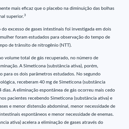
amente mais eficaz que o placebo na diminuição das bolhas
3
al superior.
o do excesso de gases intestinais foi investigada em dois
1 mulher foram estudados para observação do tempo de
mpo de trânsito de nitrogênio (NTT).
 no volume total de gás recuperado, no número de
iminação. A Simeticona (substância ativa), porém,
ino para os dois parâmetros estudados. No segundo
cológica, receberam 40 mg de Simeticona (substância
 4 dias. A eliminação espontânea de gás ocorreu mais cedo
 nos pacientes recebendo Simeticona (substância ativa) e
ases e menor distensão abdominal, menor necessidade de
 intestinais espontâneos e menor necessidade de enemas.
cia ativa) acelera a eliminação de gases através do