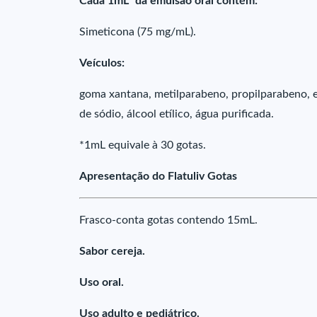
Cada 1mL* da emulsão oral contém:
Simeticona (75 mg/mL).
Veículos:
goma xantana, metilparabeno, propilparabeno, e
de sódio, álcool etílico, água purificada.
*1mL equivale à 30 gotas.
Apresentação do Flatuliv Gotas
Frasco-conta gotas contendo 15mL.
Sabor cereja.
Uso oral.
Uso adulto e pediátrico.