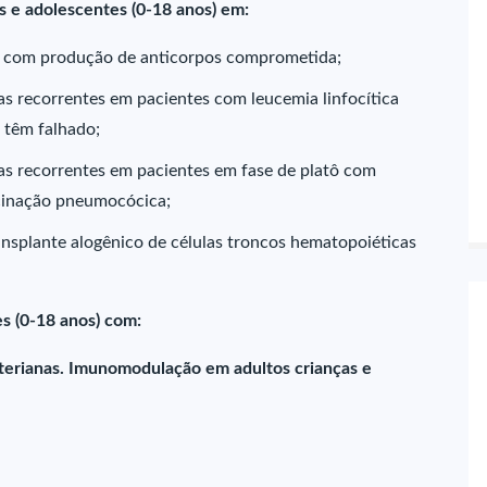
s e adolescentes (0-18 anos) em:
a com produção de anticorpos comprometida;
s recorrentes em pacientes com leucemia linfocítica
s têm falhado;
as recorrentes em pacientes em fase de platô com
cinação pneumocócica;
nsplante alogênico de células troncos hematopoiéticas
s (0-18 anos) com:
terianas. Imunomodulação em adultos crianças e