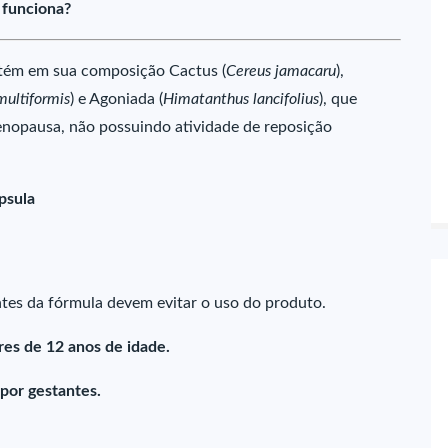
 funciona?
tém em sua composição Cactus (
Cereus jamacaru
),
multiformis
) e Agoniada (
Himatanthus lancifolius
), que
nopausa, não possuindo atividade de reposição
psula
tes da fórmula devem evitar o uso do produto.
es de 12 anos de idade.
por gestantes.