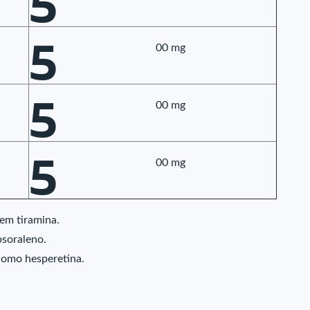
5
5
00 mg
5
00 mg
5
00 mg
em tiramina.
psoraleno.
como hesperetina.