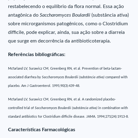
restabelecendo o equilíbrio da flora normal. Essa ação
antagônica do
Saccharomyces Boulardii
(substância ativa)
sobre microrganismos patogênicos, como o Clostridium
difficile, pode explicar, ainda, sua ação sobre a diarreia
que surge em decorrência da antibioticoterapia.
Referências bibliográficas:
Mcfarland LV, Surawicz CM, Greenberg RN, et al. Prevention of beta-lactam-
associated diarrhea by
Saccharomyces Boulardii (substância ativa)
compared with
placebo. Am J Gastroenterol. 1995;90(3):439-48.
Mcfarland LV, Surawicz CM, Greenberg RN, et al. A randomized placebo-
controlled trial of
Saccharomyces Boulardii (substância ativa)
in combination with
standard antibiotics for Clostridium difficile disease. JAMA. 1994;271(24):1913-8.
Características Farmacológicas