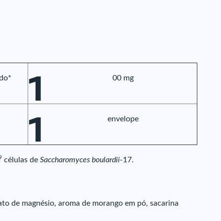
1
ado*
00 mg
1
envelope
9
células de
Saccharomyces boulardii
-17.
arato de magnésio, aroma de morango em pó, sacarina