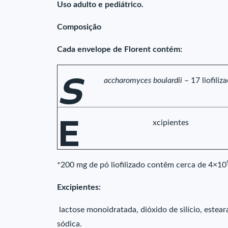
Uso adulto e pediátrico.
Composição
Cada envelope de Florent contém:
S
accharomyces boulardii
– 17 liofiliz
E
xcipientes
*200 mg de pó liofilizado contêm cerca de 4×10
Excipientes:
lactose monoidratada, dióxido de silício, este
sódica.