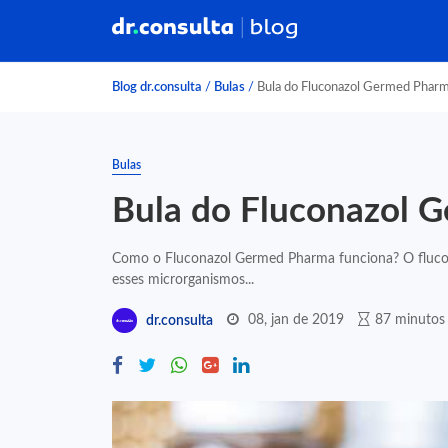
Blog dr.consulta
/
Bulas
/
Bula do Fluconazol Germed Phar
Bulas
Bula do Fluconazol 
Como o Fluconazol Germed Pharma funciona? O flucon
esses microrganismos...
08, jan de 2019
87 minutos 
dr.consulta