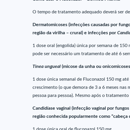
O tempo de tratamento adequado deverá ser de
Dermatomicoses (infecções causadas por fungos
região da virilha – crural) e infecções por
Candi
1 dose oral (engolida) única por semana de 150
pode ser necessário um tratamento de até 6 se
Tinea ungueal
(micose da unha ou onicomicoses
1 dose única semanal de Fluconazol 150 mg até 
crescimento (o que demora de 3 a 6 meses nas m
pessoa para pessoa). Mesmo após o tratament
Candidíase vaginal (infecção vaginal por fungo
região conhecida popularmente como “cabeça d
1 dose única oral de fluconazol 150 mg.