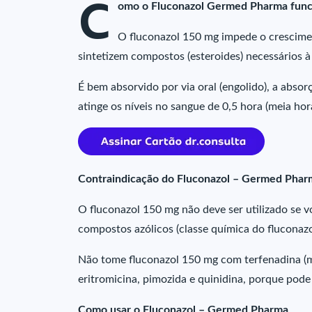
C
omo o Fluconazol Germed Pharma func
O fluconazol 150 mg impede o crescimen
sintetizem compostos (esteroides) necessários à
É bem absorvido por via oral (engolido), a abso
atinge os níveis no sangue de 0,5 hora (meia hora
Contraindicação do Fluconazol – Germed Phar
O fluconazol 150 mg não deve ser utilizado se vo
compostos azólicos (classe química do fluconaz
Não tome fluconazol 150 mg com terfenadina (me
eritromicina, pimozida e quinidina, porque pode
Como usar o Fluconazol – Germed Pharma