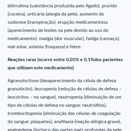
bilirrubina (substância produzida pelo fígado), prurido
(coceira), urticária (alergia da pele), aumento da
sudorese (transpiração), erupção medicamentosa
(aparecimento de lesões na pele devido ao uso do
medicamento), mialgia (dor muscular), fadiga (cansaço),
mal-estar, astenia (fraqueza) e febre.
Reações raras (ocorre entre 0,01% e 0,1%dos pacientes
que utilizam este medicamento)
Agranulocitose (desaparecimento da célula de defesa
granulócito), leucopenia (redução de células de defesa –
leucócitos – no sangue), neutropenia (diminuição de um
tipo de células de defesa no sangue: neutrófilos),
trombocitopenia (diminuição das células de coagulação
do sangue: plaquetas), anafilaxia (reação alérgica grave),
angioedema (inchaço das partes mais profundas da pele