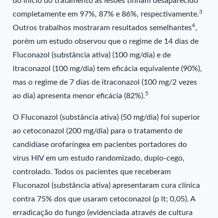
do início do tratamento as lesões tinham desaparecido
3
completamente em 97%, 87% e 86%, respectivamente.
4
Outros trabalhos mostraram resultados semelhantes
,
porém um estudo observou que o regime de 14 dias de
Fluconazol (substância ativa) (100 mg/dia) e de
itraconazol (100 mg/dia) tem eficácia equivalente (90%),
mas o regime de 7 dias de itraconazol (100 mg/2 vezes
5
ao dia) apresenta menor eficácia (82%).
O Fluconazol (substância ativa) (50 mg/dia) foi superior
ao cetoconazol (200 mg/dia) para o tratamento de
candidíase orofaríngea em pacientes portadores do
vírus HIV em um estudo randomizado, duplo-cego,
controlado. Todos os pacientes que receberam
Fluconazol (substância ativa) apresentaram cura clínica
contra 75% dos que usaram cetoconazol (p lt; 0,05). A
erradicação do fungo (evidenciada através de cultura