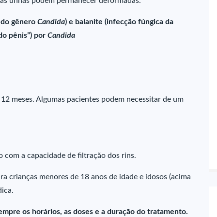
o as unhas podem permanecer deformadas.
s do gênero
Candida
) e balanite (infecção fúngica da
o pênis”) por
Candida
a 12 meses. Algumas pacientes podem necessitar de um
 com a capacidade de filtração dos rins.
a crianças menores de 18 anos de idade e idosos (acima
ica.
empre os horários, as doses e a duração do tratamento.