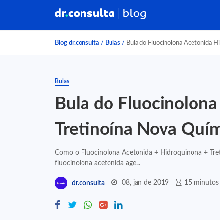
Blog dr.consulta
/
Bulas
/
Bula do Fluocinolona Acetonida H
Bulas
Bula do Fluocinolona
Tretinoína Nova Quí
Como o Fluocinolona Acetonida + Hidroquinona + Tret
fluocinolona acetonida age...
08, jan de 2019
15 minutos 
dr.consulta