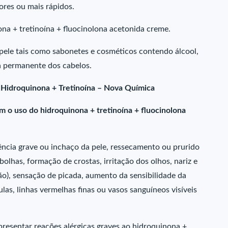
hores ou mais rápidos.
na + tretinoína + fluocinolona acetonida creme.
 pele tais como sabonetes e cosméticos contendo álcool,
a permanente dos cabelos.
 Hidroquinona + Tretinoína – Nova Química
m o uso do hidroquinona + tretinoína + fluocinolona
ncia grave ou inchaço da pele, ressecamento ou prurido
 bolhas, formação de crostas, irritação dos olhos, nariz e
o), sensação de picada, aumento da sensibilidade da
ulas, linhas vermelhas finas ou vasos sanguíneos visíveis
presentar reações alérgicas graves ao hidroquinona +