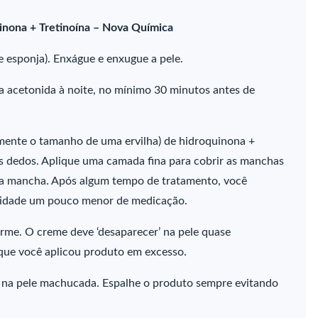
inona + Tretinoína – Nova Química
e esponja). Enxágue e enxugue a pele.
na acetonida à noite, no mínimo 30 minutos antes de
ente o tamanho de uma ervilha) de hidroquinona +
os dedos. Aplique uma camada fina para cobrir as manchas
 da mancha. Após algum tempo de tratamento, você
ntidade um pouco menor de medicação.
rme. O creme deve ‘desaparecer’ na pele quase
 que você aplicou produto em excesso.
u na pele machucada. Espalhe o produto sempre evitando