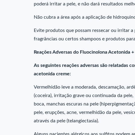
poderá irritar a pele, e não dará resultados mel
Não cubra a área após a aplicação de hidroquino
Evite produtos que possam ressecar ou irritar a
fragrâncias ou certos shampoos e produtos par
Reações Adversas do Fluocinolona Acetonida +
As seguintes reações adversas são relatadas co
acetonida creme:
Vermelhidão leve a moderada, descamação, ardê
(coceira), irritação grave ou continuada da pele,
boca, manchas escuras na pele (hiperpigmentaçã
pele, erupções, acne, vermelhidão da pele, vesíc
através da pele (telangiectasia).
Alguns pacientes alérgicos aos sulfitos podem a