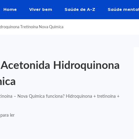
Home
Viver bem
Saúde de A-Z
Saúde menta
idroquinona Tretinoína Nova Química
 Acetonida Hidroquinona
mica
inoína – Nova Química funciona? Hidroquinona + tretinoína +
para ler