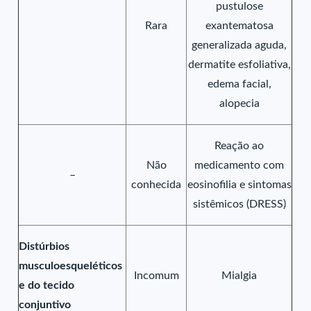
pustulose
Rara
exantematosa
generalizada aguda,
dermatite esfoliativa,
edema facial,
alopecia
Reação ao
Não
medicamento com
–
conhecida
eosinofilia e sintomas
sistêmicos (DRESS)
Distúrbios
musculoesqueléticos
Incomum
Mialgia
e do tecido
conjuntivo