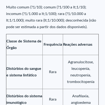
Muito comum (?1/10); comum (?1/100 a lt;1/10);
incomum (?1/1.000 a lt;1/100); rara (?1/10.000 a
lt;1/1.000); muito rara (lt;1/10.000); desconhecida (não
pode ser estimada a partir dos dados disponíveis).
Classe de Sistema de
Frequência
Reações adversas
Órgão
Agranulocitose,
Distúrbios do sangue
leucopenia,
Rara
e sistema linfático
neutropenia,
trombocitopenia
Distúrbios do sistema
Anafilaxia,
Rara
imunológico
angioedema