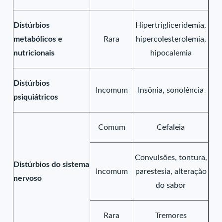
Distúrbios
Hipertrigliceridemia,
metabólicos e
Rara
hipercolesterolemia,
nutricionais
hipocalemia
Distúrbios
Incomum
Insônia, sonolência
psiquiátricos
Comum
Cefaleia
Convulsões, tontura,
Distúrbios do sistema
Incomum
parestesia, alteração
nervoso
do sabor
Rara
Tremores