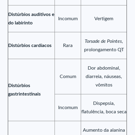
Distúrbios auditivos e
Incomum
Vertigem
do labirinto
Torsade de Pointes
,
Distúrbios cardíacos
Rara
prolongamento QT
Dor abdominal,
Comum
diarreia, náuseas,
vômitos
Distúrbios
gastrintestinais
Dispepsia,
Incomum
flatulência, boca seca
Aumento da alanina