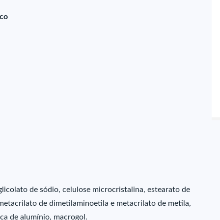
ico
licolato de sódio, celulose microcristalina, estearato de
etacrilato de dimetilaminoetila e metacrilato de metila,
aca de alumínio, macrogol.