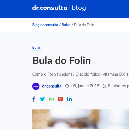
Blog dr.consulta
/
Bulas
/
Bula do Folin
Bulas
Bula do Folin
Como o Folin funciona? O ácido fólico (Vitamina B9) é 
08, jan de 2019
8 minutos p
dr.consulta