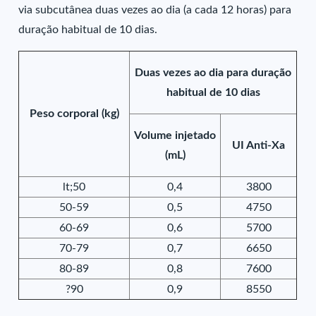
via subcutânea duas vezes ao dia (a cada 12 horas) para
duração habitual de 10 dias.
Duas vezes ao dia para duração
habitual de 10 dias
Peso corporal (kg)
Volume injetado
UI Anti-Xa
(mL)
lt;50
0,4
3800
50-59
0,5
4750
60-69
0,6
5700
70-79
0,7
6650
80-89
0,8
7600
?90
0,9
8550