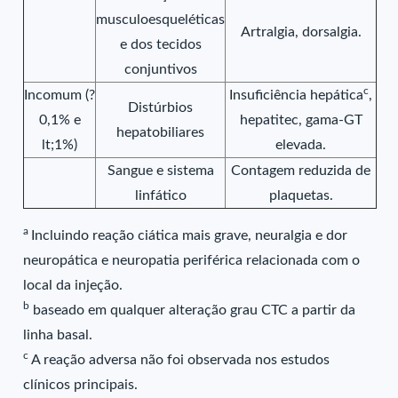
musculoesqueléticas
Artralgia, dorsalgia.
e dos tecidos
conjuntivos
c
Incomum (?
Insuficiência hepática
,
Distúrbios
0,1% e
hepatitec, gama-GT
hepatobiliares
lt;1%)
elevada.
Sangue e sistema
Contagem reduzida de
linfático
plaquetas.
a
Incluindo reação ciática mais grave, neuralgia e dor
neuropática e neuropatia periférica relacionada com o
local da injeção.
b
baseado em qualquer alteração grau CTC a partir da
linha basal.
c
A reação adversa não foi observada nos estudos
clínicos principais.