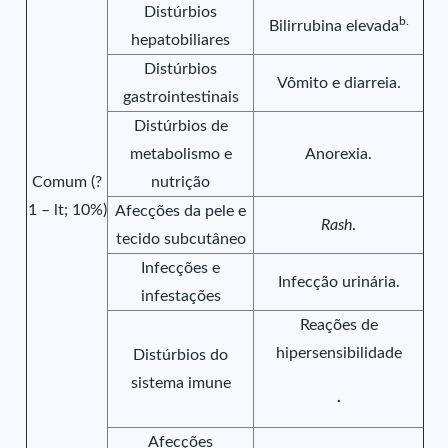
Distúrbios
b.
Bilirrubina elevada
hepatobiliares
Distúrbios
Vômito e diarreia.
gastrointestinais
Distúrbios de
metabolismo e
Anorexia.
Comum (?
nutrição
1 – lt; 10%)
Afecções da pele e
Rash
.
tecido subcutâneo
Infecções e
Infecção urinária.
infestações
Reações de
hipersensibilidade
Distúrbios do
sistema imune
.
Afecções