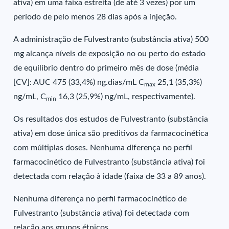
ativa) em uma faixa estreita (de até 3 vezes) por um
período de pelo menos 28 dias após a injeção.
A administração de Fulvestranto (substância ativa) 500
mg alcança níveis de exposição no ou perto do estado
de equilíbrio dentro do primeiro mês de dose (média
[CV]: AUC 475 (33,4%) ng.dias/mL C
25,1 (35,3%)
max
ng/mL, C
16,3 (25,9%) ng/mL, respectivamente).
min
Os resultados dos estudos de Fulvestranto (substância
ativa) em dose única são preditivos da farmacocinética
com múltiplas doses. Nenhuma diferença no perfil
farmacocinético de Fulvestranto (substância ativa) foi
detectada com relação à idade (faixa de 33 a 89 anos).
Nenhuma diferença no perfil farmacocinético de
Fulvestranto (substância ativa) foi detectada com
relação aos grupos étnicos.