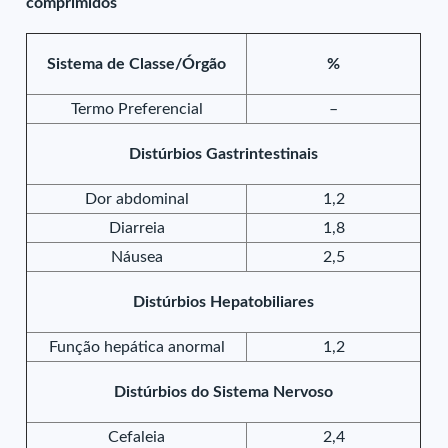
comprimidos
Sistema de Classe/Órgão
%
Termo Preferencial
–
Distúrbios Gastrintestinais
Dor abdominal
1,2
Diarreia
1,8
Náusea
2,5
Distúrbios Hepatobiliares
Função hepática anormal
1,2
Distúrbios do Sistema Nervoso
Cefaleia
2,4