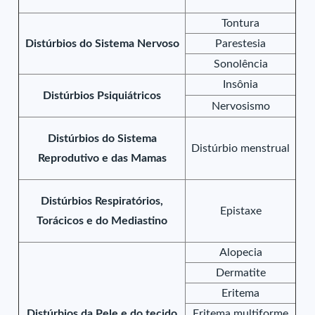
Tontura
Distúrbios do Sistema Nervoso
Parestesia
Sonolência
Insônia
Distúrbios Psiquiátricos
Nervosismo
Distúrbios do Sistema
Distúrbio menstrual
Reprodutivo e das Mamas
Distúrbios Respiratórios,
Epistaxe
Torácicos e do Mediastino
Alopecia
Dermatite
Eritema
Distúrbios da Pele e do tecido
Eritema multiforme