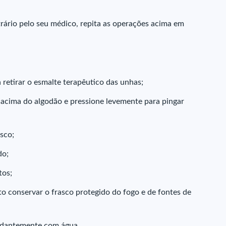
rio pelo seu médico, repita as operações acima em
retirar o esmalte terapêutico das unhas;
 acima do algodão e pressione levemente para pingar
sco;
do;
tos;
o conservar o frasco protegido do fogo e de fontes de
ndantemente com água.