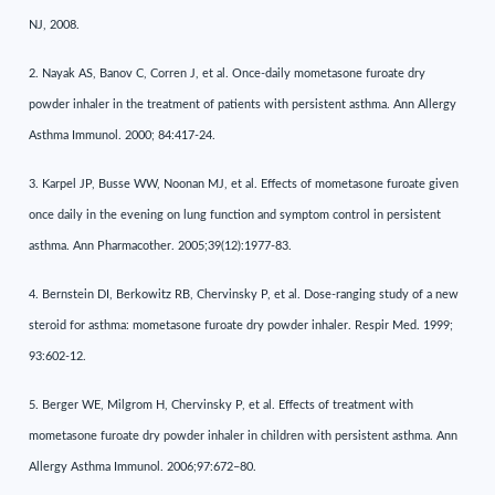
NJ, 2008.
2. Nayak AS, Banov C, Corren J, et al. Once-daily mometasone furoate dry
powder inhaler in the treatment of patients with persistent asthma. Ann Allergy
Asthma Immunol. 2000; 84:417-24.
3. Karpel JP, Busse WW, Noonan MJ, et al. Effects of mometasone furoate given
once daily in the evening on lung function and symptom control in persistent
asthma. Ann Pharmacother. 2005;39(12):1977-83.
4. Bernstein DI, Berkowitz RB, Chervinsky P, et al. Dose-ranging study of a new
steroid for asthma: mometasone furoate dry powder inhaler. Respir Med. 1999;
93:602-12.
5. Berger WE, Milgrom H, Chervinsky P, et al. Effects of treatment with
mometasone furoate dry powder inhaler in children with persistent asthma. Ann
Allergy Asthma Immunol. 2006;97:672–80.