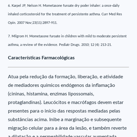
6. Karpel JP, Nelson H. Mometasone furoate dry poder inhaler: a once-daily
inhaled corticosteroid for the treatment of persistente asthma. Curr Med Res
Opin. 2007 Nov;23(11):2897-911.
7. Milgrom H. Mometasone furoate in children with mild to moderate persistent
asthma, a review of the evidence. Pediatr Drugs. 2010; 12 (4): 213-21.
Características Farmacológicas
Atua pela redução da formação, liberação, e atividade
de mediadores químicos endógenos da inflamação
(cininas, histamina, enzimas lipossomais,
protaglandinas). Leucócitos e macrófagos devem estar
presentes para o início das respostas mediadas pelas
substâncias acima. Inibe a marginação e subsequente
migração celular para a área da lesão, e também reverte
a dilatação e a permeabilidade vascular aumentada,